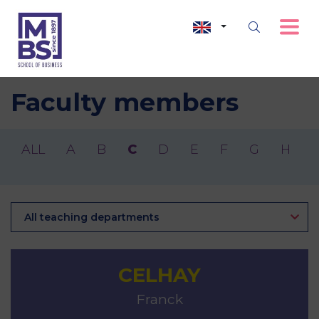
Faculty members
ALL
A
B
C
D
E
F
G
H
I
All teaching departments
CELHAY
Franck