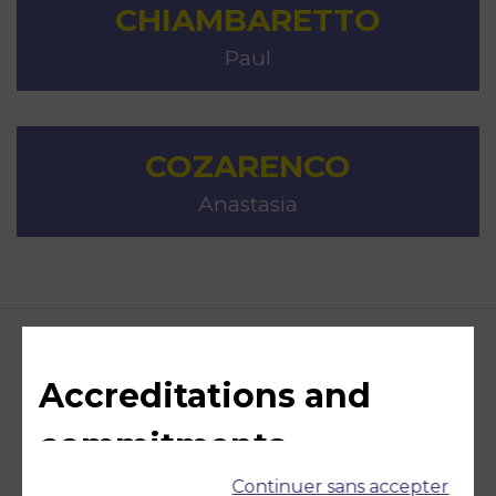
CHIAMBARETTO
Paul
COZARENCO
Anastasia
Accreditations and
commitments
Continuer sans accepter