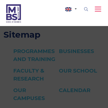
Sitemap
PROGRAMMES
BUSINESSES
AND TRAINING
FACULTY &
OUR SCHOOL
RESEARCH
OUR
CALENDAR
CAMPUSES