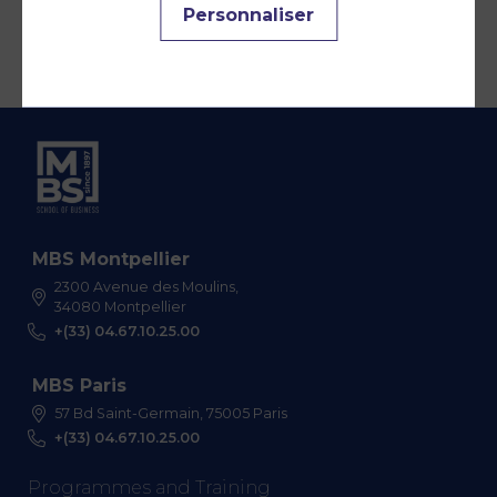
Personnaliser
MBS Montpellier
2300 Avenue des Moulins,
34080 Montpellier
+(33) 04.67.10.25.00
MBS Paris
57 Bd Saint-Germain, 75005 Paris
+(33) 04.67.10.25.00
Programmes and Training