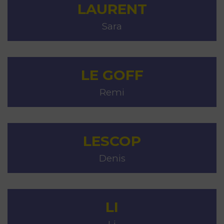
LAURENT
Sara
LE GOFF
Remi
LESCOP
Denis
LI