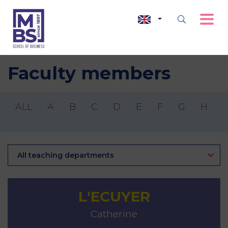
Faculty members
ALL
A
B
C
D
E
F
G
H
I
All teaching departments
L'ECUYER
Catherine