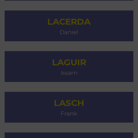
LACERDA
Daniel
LAGUIR
Issam
LASCH
Frank