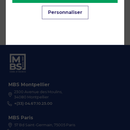
Personnaliser
MBS Montpellier
2300 Avenue des Moulins,
34080 Montpellier
+(33) 04.67.10.25.00
MBS Paris
57 Bd Saint-Germain, 75005 Paris