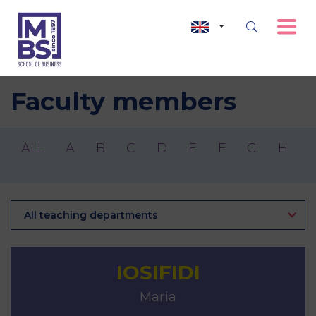
Faculty members
ALL
A
B
C
D
E
F
G
H
I
All teaching departments
IOSIFIDI
Maria