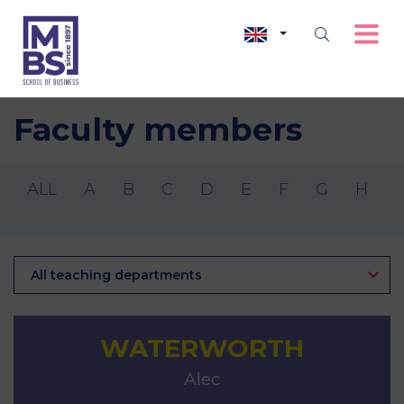
Faculty members
ALL
A
B
C
D
E
F
G
H
I
All teaching departments
WATERWORTH
Alec