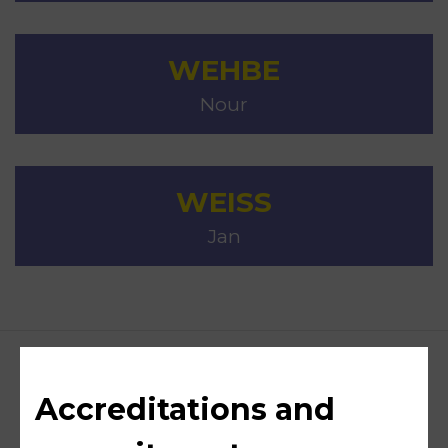
WEHBE
Nour
WEISS
Jan
Accreditations and