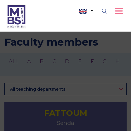
Faculty members
ALL
A
B
C
D
E
F
G
H
I
All teaching departments
FATTOUM
Senda