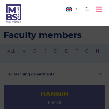
Faculty members
ALL
A
B
C
D
E
F
G
H
I
All teaching departments
HANNIN
Hervé