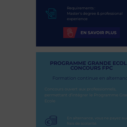
Requirements :
Master's degree & professional
experience
PROGRAMME GRANDE ECOLE
CONCOURS FPC
Formation continue en alternan
Concours ouvert aux professionnels,
permettant d’intégrer le Programme Gr
Ecole
En alternance, vous ne payez a
frais de scolarité.