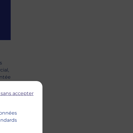
s
ial,
ontée
 sans accepter
 données
tandards