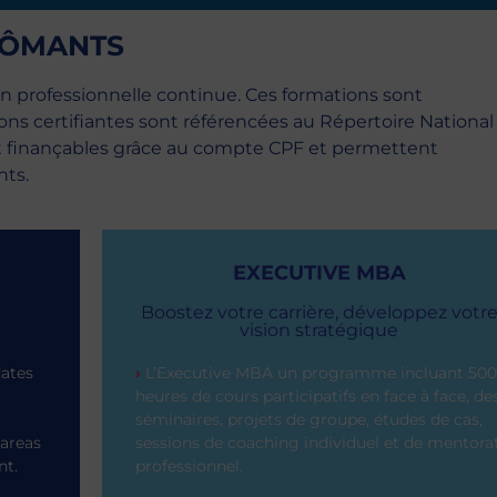
LÔMANTS
n professionnelle continue. Ces formations sont
ons certifiantes sont référencées au Répertoire National
sont finançables grâce au compte CPF et permettent
nts.
EXECUTIVE MBA
Boostez votre carrière, développez votr
vision stratégique
ates
›
L’Executive MBA un programme incluant 500
heures de cours participatifs en face à face, de
séminaires, projets de groupe, études de cas,
 areas
sessions de coaching individuel et de mentora
nt.
professionnel.