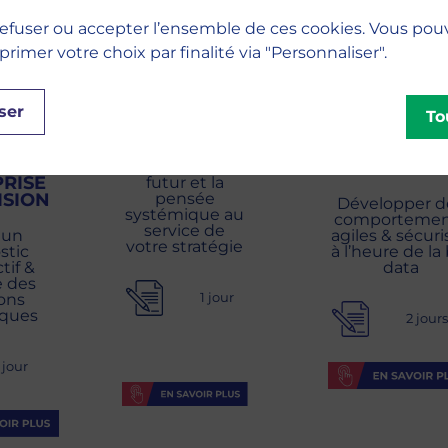
efuser ou accepter l’ensemble de ces cookies. Vous pou
imer votre choix par finalité via "Personnaliser".
ser
FUTURE
To
THINKING
BIG DATA 
TIQUE
TRANSFORM
VICE
La culture du
DIGITALE
PRISE
futur et la
ISION
pensée
Développer d
systémique au
comportemen
service de
 un
agiles & sécuri
votre stratégie
stic
à l’heure de la
tif &
data
e des
ons
1 jour
iques
2 jour
 jour