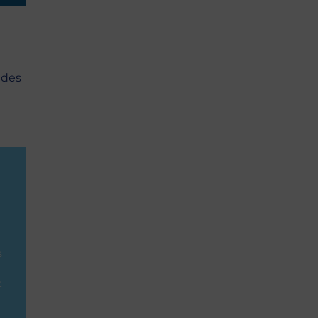
 des
e
s
t