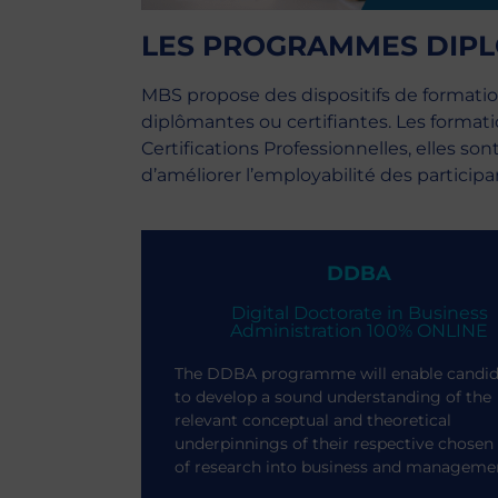
LES PROGRAMMES DIP
MBS propose des dispositifs de formatio
diplômantes ou certifiantes. Les formati
Certifications Professionnelles, elles 
d’améliorer l’employabilité des participa
DDBA
Digital Doctorate in Business
Administration 100% ONLINE
The DDBA programme will enable candid
to develop a sound understanding of the
relevant conceptual and theoretical
underpinnings of their respective chosen
of research into business and manageme