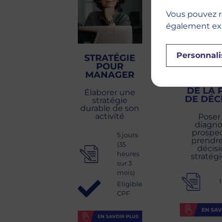
Vous pouvez r
également expr
Personnali
STRATÉGIE
LA
POUR
GÉOPOLI
MANAGER
AU SER
DE LA 
Élaborer une
DE DÉC
stratégie
durable de son
activité
Poser
diagno
prospec
5 jours
prendr
(35
décisi
heures
stratég
sur 3
mois)
1
Eligible
CPF