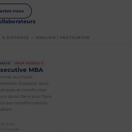
actez-nous
ollaborateurs
À DISTANCE — ANGLAIS / MULTILINGUE
BAC+5
RNCP NIVEAU 7
xecutive MBA
ermet aux hauts
otentiels d'adapter leurs
ratiques et transformer
urs savoir-faire pour faire
ace aux transformations
étiers.
 20 mois
🇷 Français