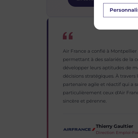
Personnali
Air France a confié à Montpellie
permettant à des salariés de la 
développer leurs aptitudes de 
décisions stratégiques. À travers
partenaire agile et réactif qui a 
particulièrement ceux d'Air Franc
sincère et pérenne.
Thierry Gaultier
Direction Emploi-Fo