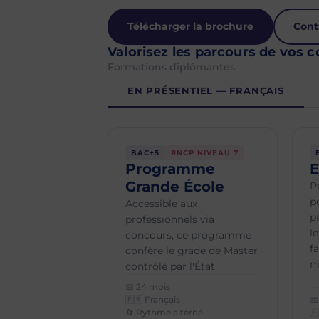
Télécharger la brochure
Cont
Valorisez les parcours de vos c
Formations diplômantes
EN PRÉSENTIEL — FRANÇAIS
BAC+5
RNCP NIVEAU 7
Programme
E
Grande École
P
p
Accessible aux
p
professionnels via
le
concours, ce programme
f
confère le grade de Master
m
contrôlé par l'État.
📅 24 mois
🇫🇷 Français
📅
🔄 Rythme alterné
🇫