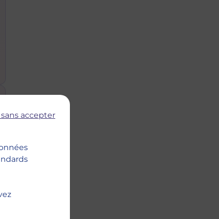
 sans accepter
 données
tandards
vez