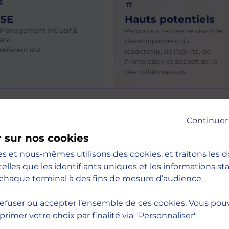

⭐
SE
Hauts potentiels
Management Inclusif &
Parcours sur-mesure visant le
RSE
développement du
Référent RSE
leadership, de l'agilité, de
l'innovation et des soft skills
des collaborateurs.
Continuer
vous des programmes de formation sur-mesure en fonction
r sur nos cookies
 Ces formations sont élaborées par nos ingénieurs
 de gestion de projet éprouvée.
es et nous-mêmes utilisons des cookies, et traitons les
telles que les identifiants uniques et les informations s
our répondre au mieux à vos attentes. MBS met à votre
chaque terminal à des fins de mesure d’audience.
nants-chercheurs, de consultants-formateurs, coachs et
leur expertise de votre secteur et de vos métiers.
efuser ou accepter l’ensemble de ces cookies. Vous pou
imer votre choix par finalité via "Personnaliser".