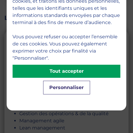
cookies, et traitons les données personnelles,
telles que les identifiants uniques et les
informations standards envoyées par chaque
Le programme pédagogique
terminal à des fins de mesure d’audience.
Cours de spécialisation
Vous pouvez refuser ou accepter l’ensemble
de ces cookies. Vous pouvez également
Achats & négociation
exprimer votre choix par finalité via
Gestion des risques de la chaîne
"Personnaliser".
d’approvisionnement
Gestion stratégique des expéditions
Tout accepter
Digitalisation de la logistique & de la chaîne
d’approvisionnement
Personnaliser
Gestion du transport & de la distribution
Communication en logistique internationale
Gestion des stocks & des entrepôts
Gestion des opérations & de la qualité
Management agile
Lean management