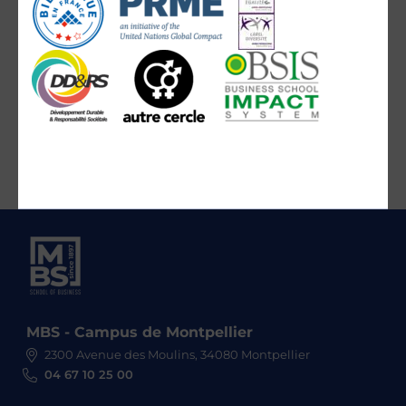
MBS - Campus de Montpellier
2300 Avenue des Moulins, 34080 Montpellier
04 67 10 25 00