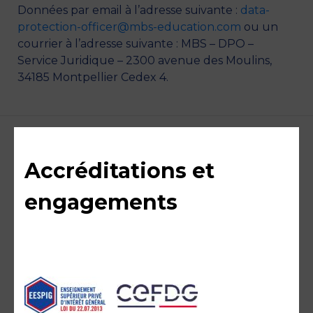
Données par email à l’adresse suivante :
data-
protection-officer@mbs-education.com
ou un
courrier à l’adresse suivante : MBS – DPO –
Service Juridique – 2300 avenue des Moulins,
34185 Montpellier Cedex 4.
Accréditations et
engagements