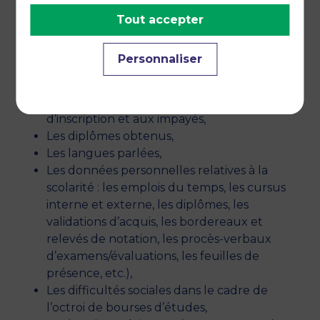
nationalité, etc.),
Tout accepter
Les coordonnées personnelles postales,
téléphoniques et électroniques,
Personnaliser
Des éléments de vie personnelle (état civil,
aides sociales, etc.),
Les données relatives au paiement des frais
d’inscription et aux impayés,
Les diplômes obtenus,
Les langues parlées,
Les données personnelles relatives à la
scolarité : les emplois du temps, les cursus
interne et externe, les diplômes, les
validations d’acquis, les bordereaux et
relevés de notation, les procès-verbaux
d’examens/évaluations, les feuilles de
présence, etc.),
Les difficultés sociales dans le cadre de
l’octroi de bourses d’études,