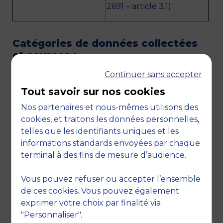
2691 – article 3.1)
Catégories de données collectées
et sources :
Les données personnelles sont collectées
Continuer sans accepter
directement par MBS en cas d’inscription
Tout savoir sur nos cookies
effectuée directement auprès de ses services.
Elles peuvent également être transmises par les
Nos partenaires et nous-mêmes utilisons des
partenaires de MBS (établissements
cookies, et traitons les données personnelles,
d’enseignement supérieur, entités chargées du
telles que les identifiants uniques et les
recrutement des candidats aux concours, etc.).
informations standards envoyées par chaque
terminal à des fins de mesure d’audience.
Vous pouvez refuser ou accepter l’ensemble
De manière générale, les données
de ces cookies. Vous pouvez également
traitées par MBS sont les suivantes :
exprimer votre choix par finalité via
L’état civil et les données d’identification
"Personnaliser".
(noms, prénoms, lieu de naissance,