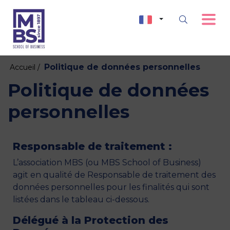
Politique de données personnelles
Accueil /
Politique de données
personnelles
Responsable de traitement :
L’association MBS (ou MBS School of Business)
agit en qualité de Responsable de traitement des
données personnelles pour les finalités qui sont
listées dans le tableau ci-dessous.
Délégué à la Protection des