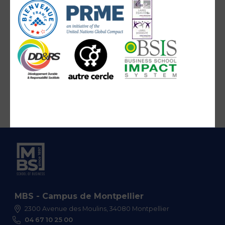
MBS - Campus de Montpellier
2300 Avenue des Moulins, 34080 Montpellier
04 67 10 25 00