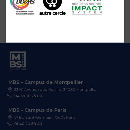
MBS - Campus de Montpellier
2300 Avenue des Moulins, 34080 Montpellier
04 67 10 25 00
MBS - Campus de Paris
57 Bd Saint-Germain, 75005 Paris
01 40 24 58 40