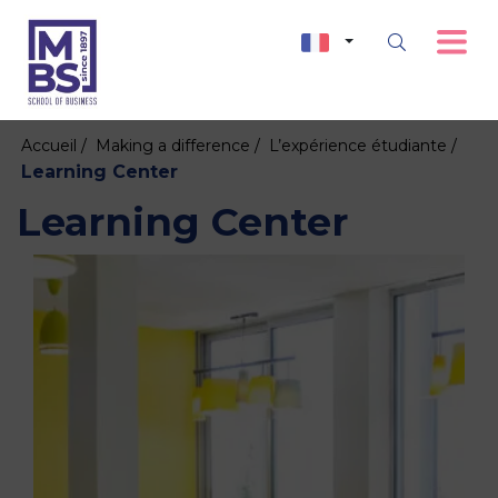
Accueil /
Making a difference /
L’expérience étudiante /
Learning Center
Learning Center