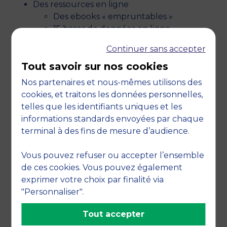
Des ressources en ligne
Des ebooks « empruntables »
15 bases de données en ligne
accessibles 24h/24
Continuer sans accepter
LES MISSIONS DU LEARNING
Tout savoir sur nos cookies
CENTER ?
Nos partenaires et nous-mêmes utilisons des
Accueillir, gérer les espaces bibliothèque et
cookies, et traitons les données personnelles,
la salle des marchés Bloomberg
telles que les identifiants uniques et les
Mettre à disposition les ressources physiques
informations standards envoyées par chaque
et électroniques (ouvrages, revues, romans,
terminal à des fins de mesure d’audience.
bases de données en ligne)
Former à la recherche documentaire et aux
Vous pouvez refuser ou accepter l’ensemble
compétences informationnelles
de ces cookies. Vous pouvez également
Guider dans l’utilisation de la plateforme
exprimer votre choix par finalité via
pédagogique (Moodle)
"Personnaliser".
Créer des contenus et supports en ligne
Tout accepter
Promouvoir l’innovation pédagogique
Former et prévenir le plagiat