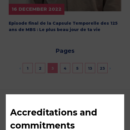
16 DECEMBER 2022
Episode final de la Capsule Temporelle des 125
ans de MBS : Le plus beau jour de ta vie
Pages
‹
›
1
2
3
4
5
13
23
Accreditations and
commitments