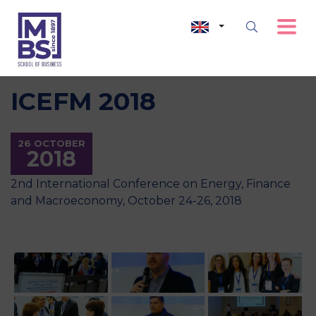
ICEFM 2018
26 OCTOBER
2018
2nd International Conference on Energy, Finance
and Macroeconomy, October 24-26, 2018