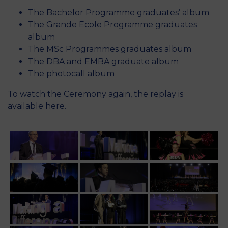
The Bachelor Programme graduates’ album
The Grande Ecole Programme graduates
album
The MSc Programmes graduates album
The DBA and EMBA graduate album
The photocall album
To watch the Ceremony again,
the replay is
available here
.