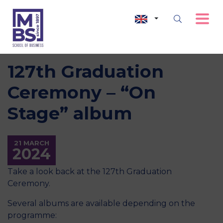
127th Graduation
Ceremony – “On
Stage” album
21 MARCH
2024
Take a look back at the 127th Graduation
Ceremony.
Several albums are available depending on the
programme: