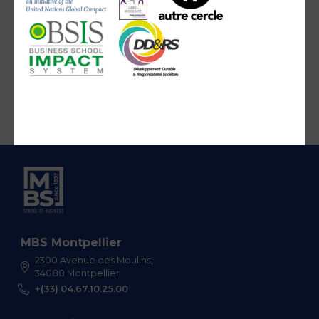
MBS Montpellier
2300 Avenue des Moulins,
34080 Montpellier
+(33) 04.67.10.25.00