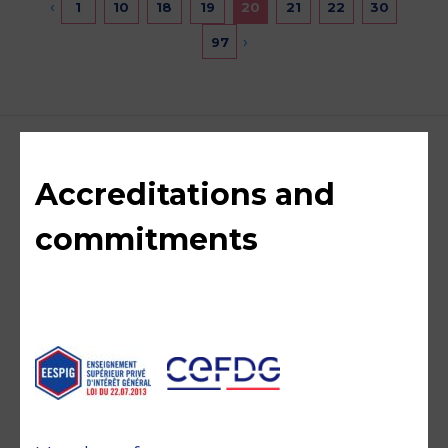
‹
1
10
18
19
20
21
22
30
›
97
Accreditations and
commitments