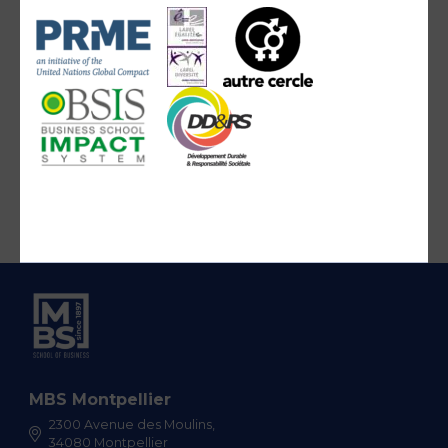
MBS Montpellier
2300 Avenue des Moulins,
34080 Montpellier