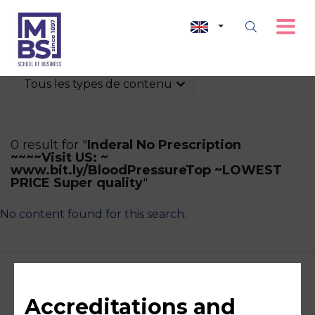
Tous les types de contenu
0 result for "
Inderal No Prescription
~~~~Visit US: ~
www.bit.ly/BloodPressureTop ~LOWEST
PRICE Super quality
"
No content found for this search.
Accreditations and