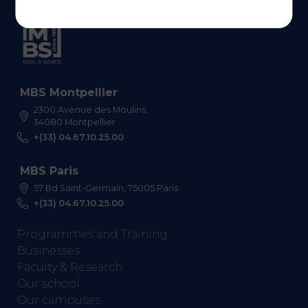
MBS Montpellier
2300 Avenue des Moulins,
34080 Montpellier
+(33) 04.67.10.25.00
MBS Paris
57 Bd Saint-Germain, 75005 Paris
+(33) 04.67.10.25.00
Programmes and Training
Businesses
Faculty & Research
Our school
Our campuses