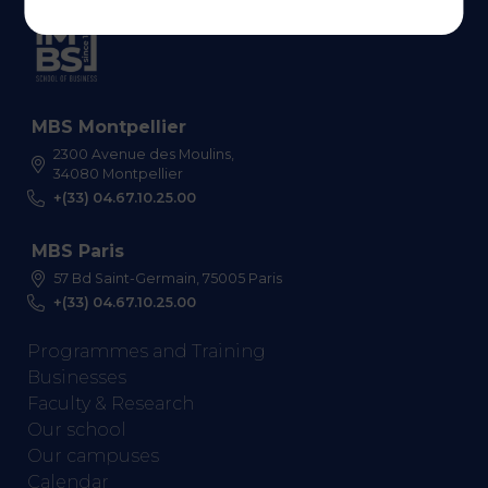
MBS Montpellier
2300 Avenue des Moulins,
34080 Montpellier
+(33) 04.67.10.25.00
MBS Paris
57 Bd Saint-Germain, 75005 Paris
+(33) 04.67.10.25.00
Programmes and Training
Businesses
Faculty & Research
Our school
Our campuses
Calendar