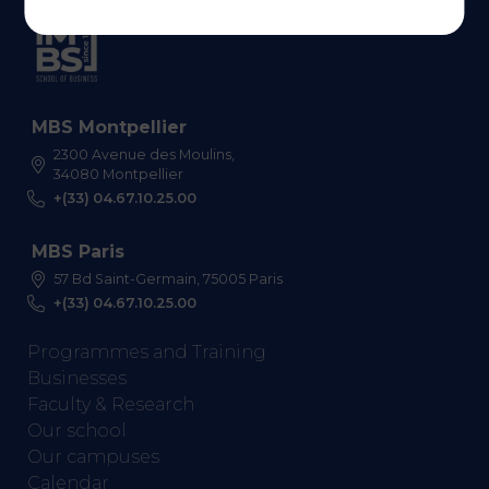
MBS Montpellier
2300 Avenue des Moulins,
34080 Montpellier
+(33) 04.67.10.25.00
MBS Paris
57 Bd Saint-Germain, 75005 Paris
+(33) 04.67.10.25.00
Programmes and Training
Businesses
Faculty & Research
Our school
Our campuses
Calendar