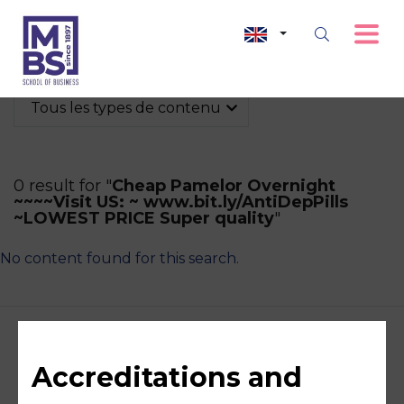
Tous les types de contenu
0 result for "
Cheap Pamelor Overnight
~~~~Visit US: ~ www.bit.ly/AntiDepPills
~LOWEST PRICE Super quality
"
No content found for this search.
Accreditations and