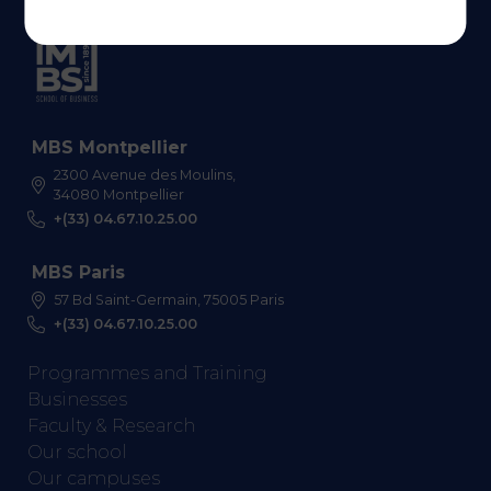
MBS Montpellier
2300 Avenue des Moulins,
34080 Montpellier
+(33) 04.67.10.25.00
MBS Paris
57 Bd Saint-Germain, 75005 Paris
+(33) 04.67.10.25.00
Programmes and Training
Businesses
Faculty & Research
Our school
Our campuses