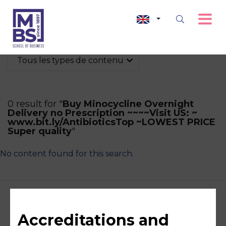
Tous les types de contenu
0 result for "
Buy Minocycline Overnight
Delivery no Prescription ~~~~Visit US: ~
www.bit.ly/AntibioticsTop ~LOWEST PRICE
Super quality
"
No content found for this search.
Accreditations and