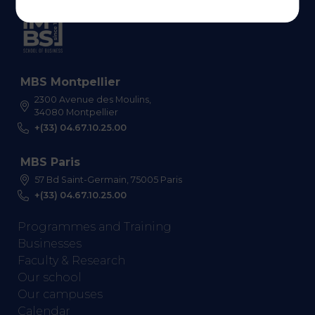
MBS Montpellier
2300 Avenue des Moulins,
34080 Montpellier
+(33) 04.67.10.25.00
MBS Paris
57 Bd Saint-Germain, 75005 Paris
+(33) 04.67.10.25.00
Programmes and Training
Businesses
Faculty & Research
Our school
Our campuses
Calendar