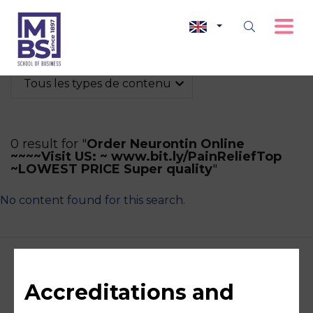
Tous les types de contenu
0 result for "
Order Neurontin Online
~~~~Visit US: ~ www.bit.ly/PainReliefTop
~LOWEST PRICE Super quality
"
No content found for this search.
Accreditations and