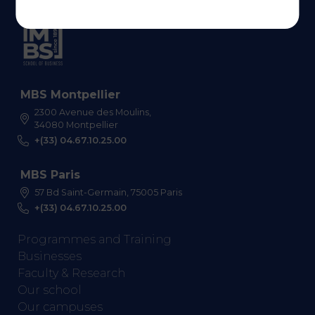
MBS Montpellier
2300 Avenue des Moulins,
34080 Montpellier
+(33) 04.67.10.25.00
MBS Paris
57 Bd Saint-Germain, 75005 Paris
+(33) 04.67.10.25.00
Programmes and Training
Businesses
Faculty & Research
Our school
Our campuses