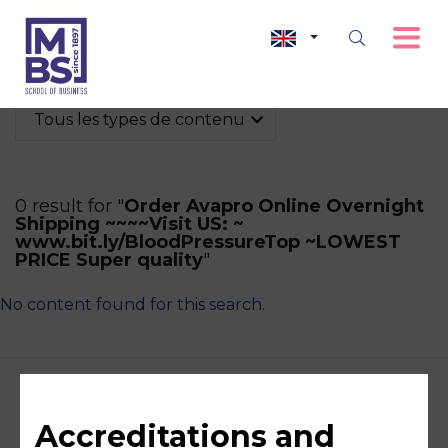
Tous les types de contenu
0 result for "
Order Avapro Online Overnight
Shipping ~~~~Visit US: ~
www.bit.ly/BloodPressureTop ~LOWEST
PRICE Super quality
"
No content found for this search.
Accreditations and