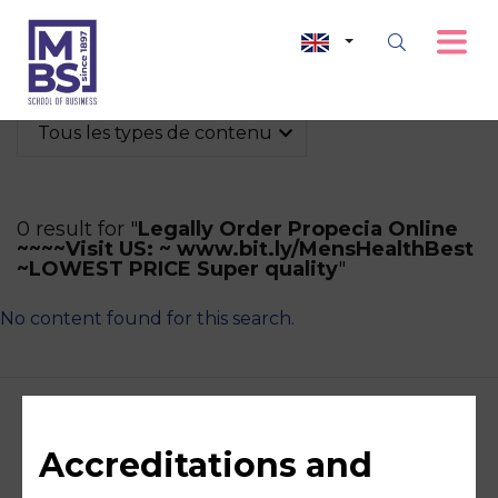
Tous les types de contenu
0 result for "
Legally Order Propecia Online
~~~~Visit US: ~ www.bit.ly/MensHealthBest
~LOWEST PRICE Super quality
"
No content found for this search.
Accreditations and