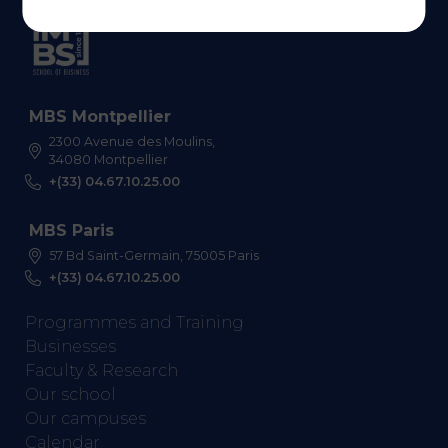
MBS Montpellier
2300 Avenue des Moulins,
34080 Montpellier
+(33) 04.67.10.25.00
MBS Paris
57 Bd Saint-Germain, 75005 Paris
+(33) 04.67.10.25.00
Programmes and Training
Businesses
Faculty & Research
Our school
Our campuses
Calendar