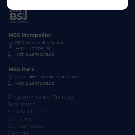
MBS Montpellier
2300 Avenue des Moulins,
34080 Montpellier
+(33) 04.67.10.25.00
MBS Paris
57 Bd Saint-Germain, 75005 Paris
+(33) 04.67.10.25.00
Programmes and Training
Businesses
Faculty & Research
Our school
Our campuses
Calendar