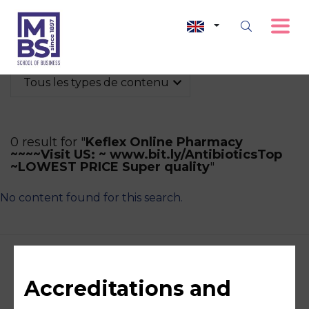
Tous les types de contenu
0 result for "
Keflex Online Pharmacy
~~~~Visit US: ~ www.bit.ly/AntibioticsTop
~LOWEST PRICE Super quality
"
No content found for this search.
Accreditations and