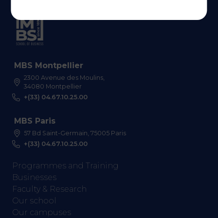
MBS Montpellier
2300 Avenue des Moulins,
34080 Montpellier
+(33) 04.67.10.25.00
MBS Paris
57 Bd Saint-Germain, 75005 Paris
+(33) 04.67.10.25.00
Programmes and Training
Businesses
Faculty & Research
Our school
Our campuses