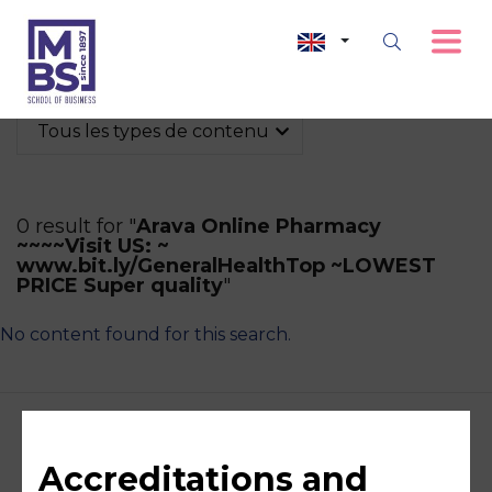
Tous les types de contenu
0 result for "
Arava Online Pharmacy
~~~~Visit US: ~
www.bit.ly/GeneralHealthTop ~LOWEST
PRICE Super quality
"
No content found for this search.
Accreditations and