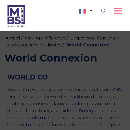
Accueil /
Making a difference /
L’expérience étudiante /
World Connexion
Les associations étudiantes /
World Connexion
WORLD CO
World Co est l’association multiculturelle de MBS.
Découvrez la richesse des traditions du monde,
pratiquez plusieurs langues, plongez au cœur
de la culture française, aidez à l’intégration des
étudiants internationaux, partagez des moments
interculturels, célébrez la diversité.… et bien plus