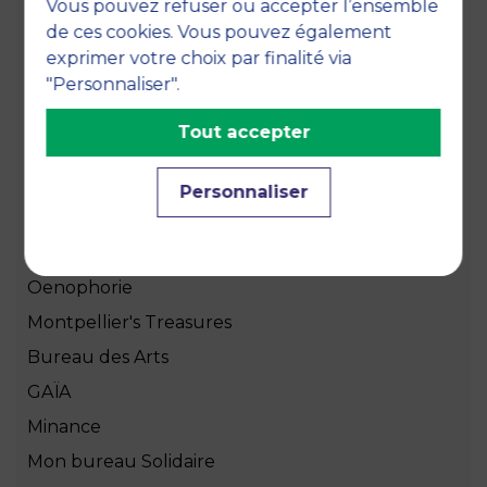
Vous pouvez refuser ou accepter l’ensemble
Les associations étudiantes
de ces cookies. Vous pouvez également
Care About US
exprimer votre choix par finalité via
Bureau des Sports
"Personnaliser".
Iris
Tout accepter
Team Challenge
Adrenaline
Personnaliser
Bureau des Etudiants
L'Arsen
Oenophorie
Montpellier's Treasures
Bureau des Arts
GAÏA
Minance
Mon bureau Solidaire