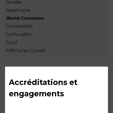
Arcadia
Apostrophe
World Connexion
UnisVersMBS
Le Poulailler
GenZ
MBS Junior Conseil
Accréditations et
engagements