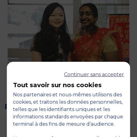
Continuer sans accepter
Tout savoir sur nos cookies
Nos partenaires et nous-mêmes utilisons des
cookies, et traitons les données personnelles,
POUR ALLER PLUS LOIN...
telles que les identifiants uniques et les
informations standards envoyées par chaque
Making a difference
terminal à des fins de mesure d’audience.
L'expérience étudiante