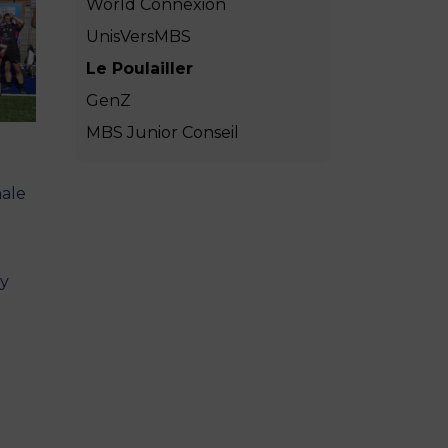
World Connexion
UnisVersMBS
Le Poulailler
GenZ
MBS Junior Conseil
nale
by