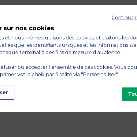
nale
Continuer
r sur nos cookies
s et nous-mêmes utilisons des cookies, et traitons les d
telles que les identifiants uniques et les informations st
chaque terminal à des fins de mesure d’audience.
ettes, c’est l’équipe féminine de rugby à VII du Poulaille
efuser ou accepter l’ensemble de ces cookies. Vous po
s Poulzettes participent aux compétitions FFSU, au der
imer votre choix par finalité via "Personnaliser".
 les couleurs de MBS face aux autres grandes écoles.
intensité et un collectif fort. Aucune expérience préalable 
ser
Tou