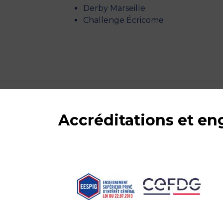
Derby Marseille
Challenge Écricome
Accréditations et e