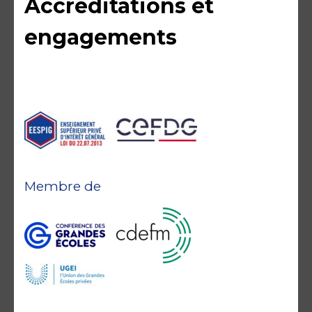
Accréditations et
engagements
Membre de