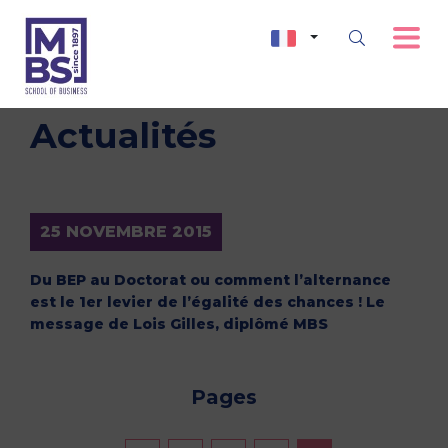
Actualités
25 NOVEMBRE 2015
Du BEP au Doctorat ou comment l’alternance
est le 1er levier de l’égalité des chances ! Le
message de Lois Gilles, diplômé MBS
Pages