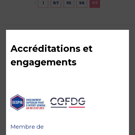
‹
1
87
95
96
97
Accréditations et
engagements
Membre de