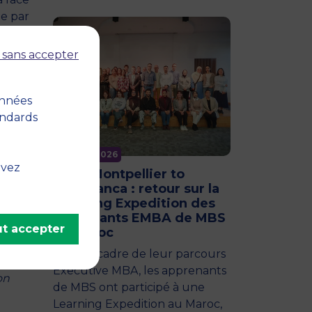
ue par
che la
 sans accepter
onnées
andards
ière
11 juin 2026
uvez
From Montpellier to
Casablanca : retour sur la
Learning Expedition des
apprenants EMBA de MBS
gital,
t accepter
au Maroc
e
Dans le cadre de leur parcours
et 4
Executive MBA, les apprenants
on
de MBS ont participé à une
Learning Expedition au Maroc,