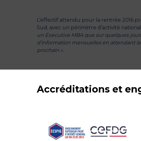
L’effectif attendu pour la rentrée 2016 p
Sud, avec un périmètre d’activité national
un Executive MBA que sur quelques jours
d’information mensuelles en attendant la 
prochain ».
Accréditations et e