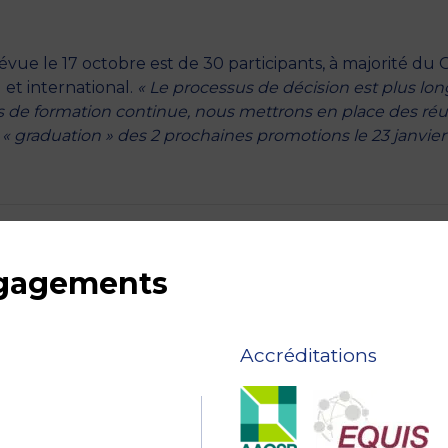
révue le 17 octobre est de 30 participants, à majorité du
 et international.
« Le processus de décision est plus lon
 de formation continue, nous mettrons en place des ré
« graduation » des 2 prochaines promotions le 23 janvier
ngagements
Accréditations