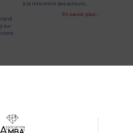
à la rencontre des acteurs…
En savoir plus ›
 Grand
g sur
unions