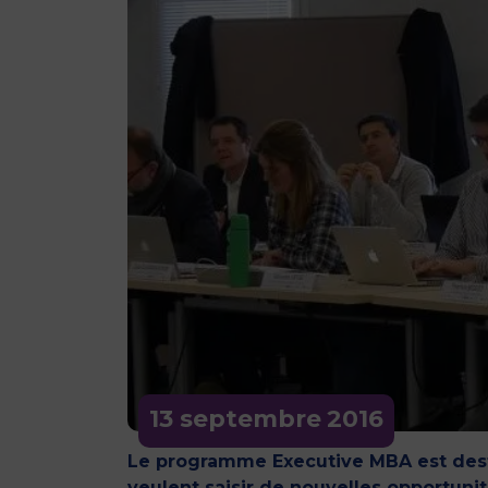
13 septembre
2016
Le programme Executive MBA est desti
veulent saisir de nouvelles opportunit