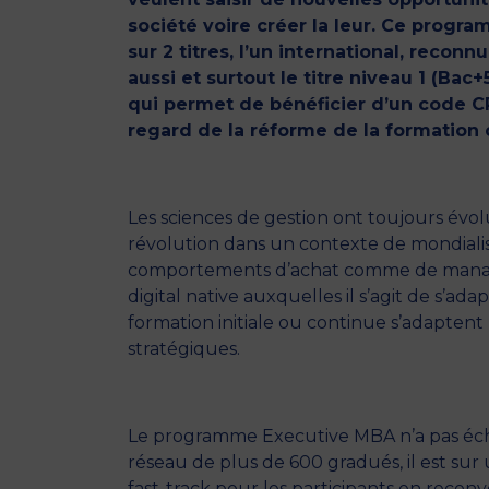
société voire créer la leur. Ce progr
sur 2 titres, l’un international, reco
aussi et surtout le titre niveau 1 (Ba
qui permet de bénéficier d’un code CP
regard de la réforme de la formation 
Les sciences de gestion ont toujours évol
révolution dans un contexte de mondialisat
comportements d’achat comme de managem
digital native auxquelles il s’agit de s’a
formation initiale ou continue s’adapten
stratégiques.
Le programme Executive MBA n’a pas échap
réseau de plus de 600 gradués, il est sur
fast-track pour les participants en recon