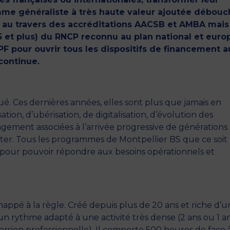
amme généraliste à très haute valeur ajoutée débou
nnu au travers des accréditations AACSB et AMBA mais
c+5 et plus) du RNCP reconnu au plan national et eur
F pour ouvrir tous les dispositifs de financement a
continue.
ué. Ces dernières années, elles sont plus que jamais en
ion, d’ubérisation, de digitalisation, d’évolution des
ent associées à l’arrivée progressive de générations
dapter. Tous les programmes de Montpellier BS que ce soit
t pour pouvoir répondre aux besoins opérationnels et
pé à la règle. Créé depuis plus de 20 ans et riche d’u
 un rythme adapté à une activité très dense (2 ans ou 1 a
version professionnelle). Il comporte 500 heures de face 