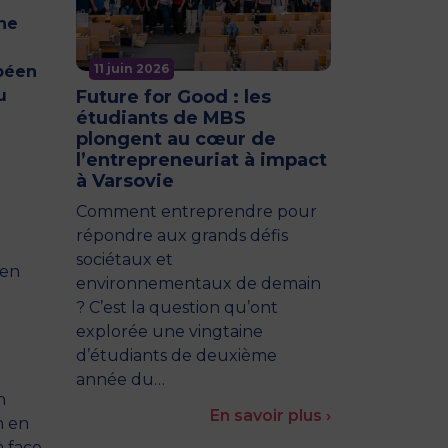
che
11 juin 2026
opéen
u
Future for Good : les
étudiants de MBS
plongent au cœur de
l’entrepreneuriat à impact
à Varsovie
Comment entreprendre pour
répondre aux grands défis
sociétaux et
 en
environnementaux de demain
? C’est la question qu’ont
explorée une vingtaine
d’étudiants de deuxième
année du…
n
En savoir plus ›
n en
à face