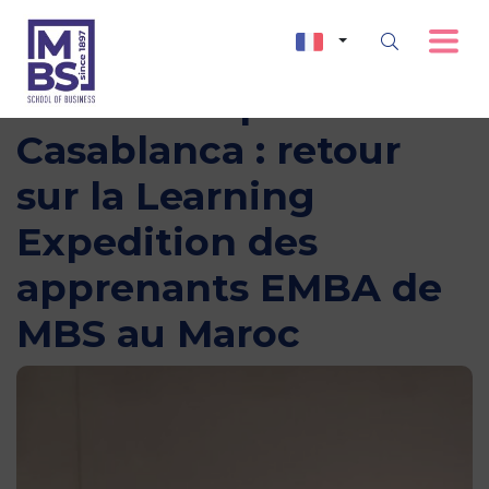
From Montpellier to
Casablanca : retour
sur la Learning
Expedition des
apprenants EMBA de
MBS au Maroc