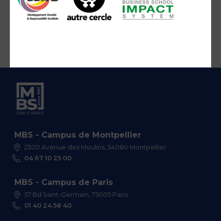
MBS - Campus de Montpellier
2300 Avenue des Moulins, 34080 Montpellier
04 67 10 25 00
MBS - Campus de Paris
57 Bd Saint-Germain, 75005 Paris
01 40 24 58 40