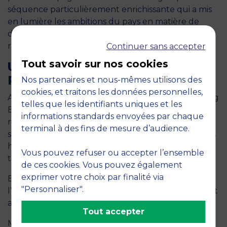
séquence particulièrement enrichissante qui a mis
en lumière les ambitions du pays en matière de
développement durable et d’énergies
renouvelables.
Continuer sans accepter
Tout savoir sur nos cookies
UNE EXPÉRIENCE HUMAINE,
PÉDAGOGIQUE ET STRATÉGIQUE
Nos partenaires et nous-mêmes utilisons des
cookies, et traitons les données personnelles,
Au-delà des visites et des rencontres, cette Learning
telles que les identifiants uniques et les
Expedition a permis aux apprenants de prendre du
informations standards envoyées par chaque
recul, de confronter leurs points de vue et de
terminal à des fins de mesure d’audience.
s’inspirer de parcours portés par des femmes et des
hommes profondément engagés pour leur
Vous pouvez refuser ou accepter l’ensemble
territoire.
de ces cookies. Vous pouvez également
exprimer votre choix par finalité via
Elle a également confirmé une conviction forte :
"Personnaliser".
l’innovation ne se limite pas à la technologie. Elle est
aussi sociale, humaine et collective.
Tout accepter
MBS remercie chaleureusement l’ensemble des