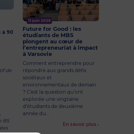
11 juin 2026
Future for Good : les
 à 90
étudiants de MBS
plongent au cœur de
l’entrepreneuriat à impact
à Varsovie
Comment entreprendre pour
if de
répondre aux grands défis
sociétaux et
environnementaux de demain
? C’est la question qu’ont
explorée une vingtaine
d’étudiants de deuxième
,
année du…
r BS
En savoir plus ›
tées