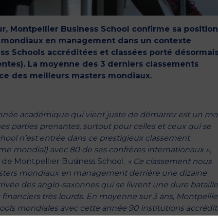
ur, Montpellier Business School confirme sa position
rs mondiaux en management dans un contexte
s Schools accréditées et classées porté désormais
ntes). La moyenne des 3 derniers classements
ace des meilleurs masters mondiaux.
nnée académique qui vient juste de démarrer est un mot
s parties prenantes, surtout pour celles et ceux qui se
hool n’est entrée dans ce prestigieux classement
ème mondial) avec 80 de ses confrères internationaux »
,
l de Montpellier Business School.
« Ce classement nous
asters mondiaux en management derrière une dizaine
rivée des anglo-saxonnes qui se livrent une dure bataille
nanciers très lourds. En moyenne sur 3 ans, Montpellie
ols mondiales avec cette année 90 institutions accrédi