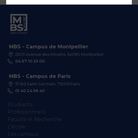
MBS - Campus de Montpellier
2300 Avenue des Moulins, 34080 Montpellier
04 67 10 25 00
MBS - Campus de Paris
57 Bd Saint-Germain, 75005 Paris
01 40 24 58 40
Etudiants
Professionnels
Faculté et Recherche
L’école
Les campus