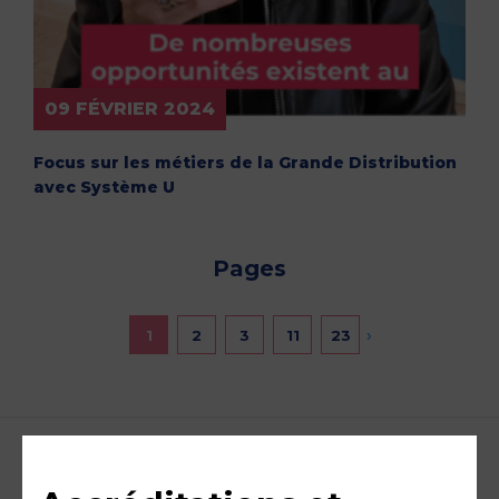
09 FÉVRIER 2024
Focus sur les métiers de la Grande Distribution
avec Système U
Pages
›
1
2
3
11
23