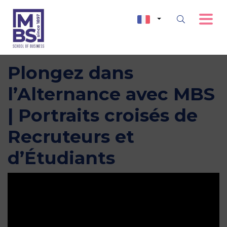
Plongez dans
l’Alternance avec MBS
| Portraits croisés de
Recruteurs et
d’Étudiants