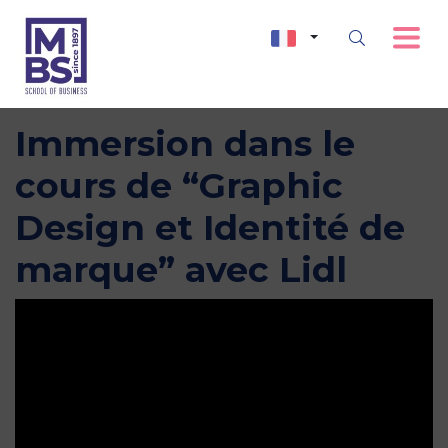
Immersion dans le
cours de “Graphic
Design et Identité de
marque” avec Lidl