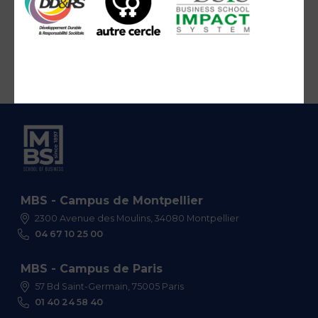
MBS - Campus de Montpellier
2300 Avenue des Moulins, 34080 Montpellier
04 67 10 25 00
MBS - Campus de Paris
57 Bd Saint-Germain, 75005 Paris
01 40 24 58 40