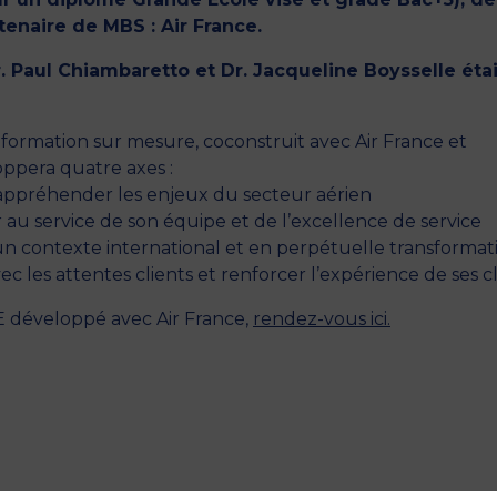
enaire de MBS : Air France.
. Paul Chiambaretto et Dr. Jacqueline Boysselle éta
e formation sur mesure, coconstruit avec Air France et
ppera quatre axes :
et appréhender les enjeux du secteur aérien
 au service de son équipe et de l’excellence de service
 un contexte international et en perpétuelle transformat
 les attentes clients et renforcer l’expérience de ses cl
AE développé avec Air France,
rendez-vous ici.