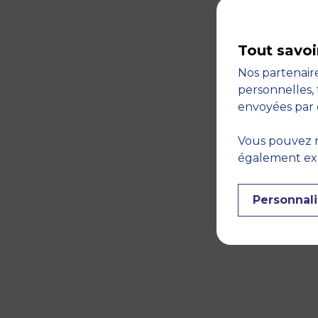
Tout savoi
Nos partenaire
personnelles, 
envoyées par 
Vous pouvez r
également expr
Personnali