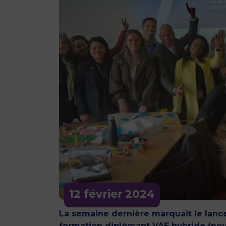
12 février
2024
La semaine dernière marquait le lanc
formation diplômant VAE hybride (pou