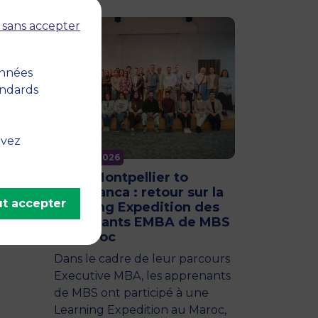
 sans accepter
onnées
andards
uvez
11 juin 2026
From Montpellier to
Casablanca : retour sur la
t accepter
Learning Expedition des
apprenants EMBA de MBS
au Maroc
Dans le cadre de leur parcours
Executive MBA, les apprenants
de MBS ont participé à une
Learning Expedition au Maroc,