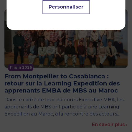
Personnaliser
11 juin 2026
From Montpellier to Casablanca :
retour sur la Learning Expedition des
apprenants EMBA de MBS au Maroc
Dans le cadre de leur parcours Executive MBA, les
apprenants de MBS ont participé à une Learning
Expedition au Maroc, à la rencontre des acteurs…
En savoir plus ›