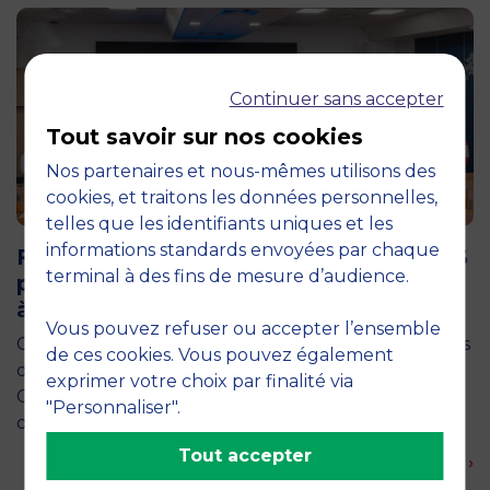
Continuer sans accepter
Tout savoir sur nos cookies
Nos partenaires et nous-mêmes utilisons des
cookies, et traitons les données personnelles,
telles que les identifiants uniques et les
11 juin 2026
informations standards envoyées par chaque
Future for Good : les étudiants de MBS
terminal à des fins de mesure d’audience.
plongent au cœur de l’entrepreneuriat
à impact à Varsovie
Vous pouvez refuser ou accepter l’ensemble
Comment entreprendre pour répondre aux grands
de ces cookies. Vous pouvez également
défis sociétaux et environnementaux de demain ?
exprimer votre choix par finalité via
C’est la question qu’ont explorée une vingtaine
"Personnaliser".
d’étudiants de deuxième année du…
Tout accepter
En savoir plus ›