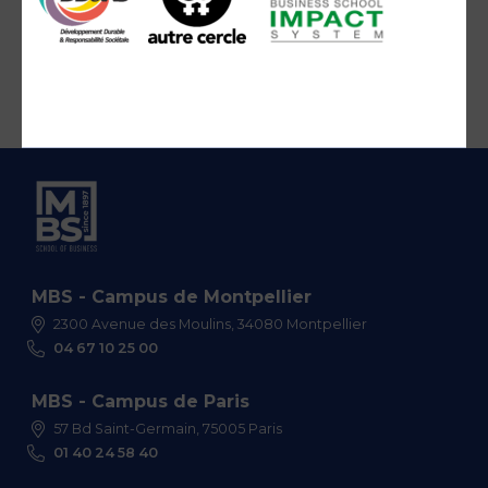
MBS - Campus de Montpellier
2300 Avenue des Moulins, 34080 Montpellier
04 67 10 25 00
MBS - Campus de Paris
57 Bd Saint-Germain, 75005 Paris
01 40 24 58 40