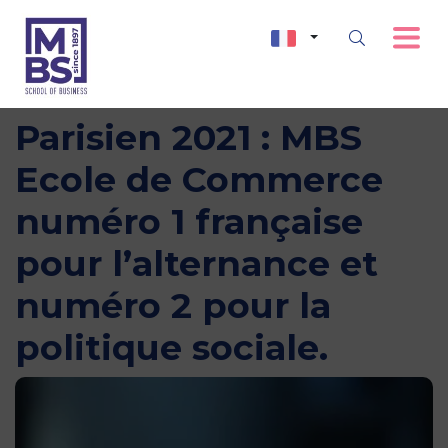
Classement Le
Parisien 2021 : MBS
Ecole de Commerce
numéro 1 française
pour l’alternance et
numéro 2 pour la
politique sociale.