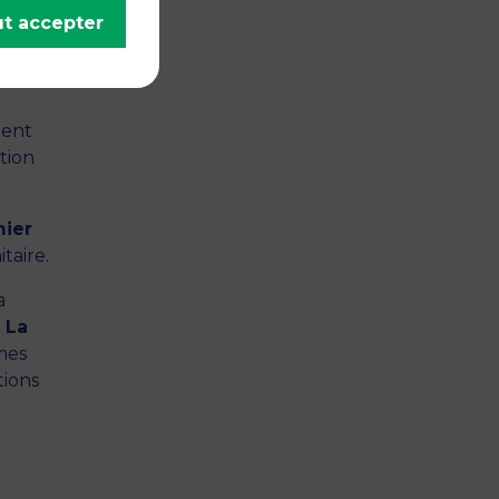
t accepter
iode
ment
tion
mier
taire.
a
«
La
imes
tions