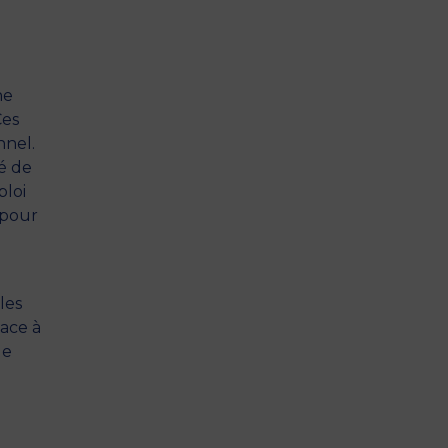
ne
Ces
nnel.
é de
ploi
 pour
les
Face à
ue