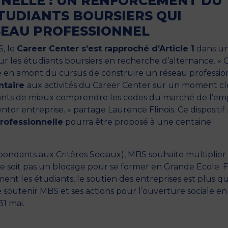
NNELLE : UN RENFORCEMENT DU
TUDIANTS BOURSIERS QUI
EAU PROFESSIONNEL
S, le
Career Center s’est rapproché
d’Article 1
dans u
les étudiants boursiers en recherche d’alternance. « 
e en amont du cursus de construire un réseau professio
ntaire
aux activités du Career Center sur un moment cl
diants de mieux comprendre les codes du marché de l’em
ntor entreprise. » partage Laurence Flinois. Ce dispositif
professionnelle
pourra être proposé à une centaine
ondants aux Critères Sociaux), MBS souhaite multiplier 
e ne soit pas un blocage pour se former en Grande Ecole. 
ement les étudiants, le soutien des entreprises est plus q
de soutenir MBS et ses actions pour l’ouverture sociale en
1 mai.