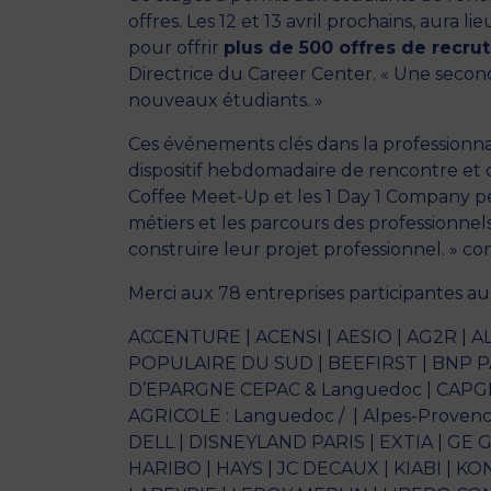
offres. Les 12 et 13 avril prochains, aura 
pour offrir
plus de 500 offres de recr
Directrice du Career Center. « Une secon
nouveaux étudiants. »
Ces événements clés dans la professionn
dispositif hebdomadaire de rencontre et 
Coffee Meet-Up et les 1 Day 1 Company pe
métiers et les parcours des professionne
construire leur projet professionnel. » 
Merci aux 78 entreprises participantes au 
ACCENTURE | ACENSI | AESIO | AG2R | 
POPULAIRE DU SUD | BEEFIRST | BNP P
D’EPARGNE CEPAC & Languedoc | CAPGE
AGRICOLE : Languedoc / | Alpes-Provenc
DELL | DISNEYLAND PARIS | EXTIA | GE
HARIBO | HAYS | JC DECAUX | KIABI | 