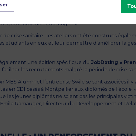
ateliers interactifs avec entre autres : «
Négocier son
ser
Tou
thodes de recrutement », « Gagner du temps dans sa
s qui recrutent ?
», «
Développer son réseau en pér
es pour postuler à l’étranger. »
de crise sanitaire : les ateliers ont été construits égale
es étudiants en eux et leur permettre d’améliorer la ges
 également une édition spécifique du
JobDating « Pre
faciliter les recrutements malgré la période de crise sani
n MBS Alumni et l’entreprise Swile se sont associées il y 
tes en CDI basés à Montpellier aux diplômés de l’école.
ue les jeunes diplômés ne soient pas les principales vict
e-Emile Ramauger, Directeur du Développement et Rela