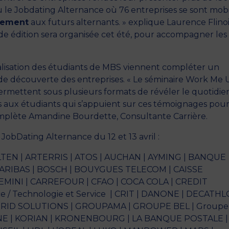
lieu le Jobdating Alternance où 76 entreprises se sont mobi
utement
aux futurs alternants. » explique Laurence Flinoi
de édition sera organisée cet été, pour accompagner les
alisation des étudiants de MBS viennent compléter un
de découverte des entreprises. « Le séminaire
Work Me 
rmettent sous plusieurs formats de révéler le quotidien
ls aux étudiants qui s’appuient sur ces témoignages pou
complète Amandine Bourdette, Consultante Carrière.
JobDating Alternance du 12 et 13 avril :
ALTEN | ARTERRIS | ATOS | AUCHAN | AYMING | BANQUE
ARIBAS | BOSCH | BOUYGUES TELECOM | CAISSE
MINI | CARREFOUR | CFAO | COCA COLA | CREDIT
e / Technologie et Service | CRIT | DANONE | DECATHL
 GRID SOLUTIONS | GROUPAMA | GROUPE BEL | Groupe 
KONE | KORIAN | KRONENBOURG | LA BANQUE POSTALE |