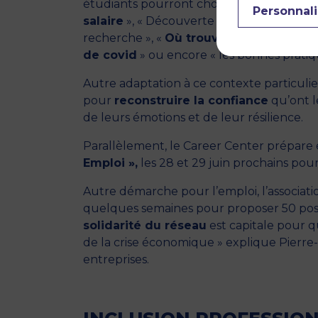
étudiants pourront choisir entre plusieurs 
Personnali
salaire
», « Découverte des nouvelles mé
recherche », «
Où trouver les entreprise
de covid
» ou encore « les bonnes pratiqu
Autre adaptation à ce contexte particulier 
pour
reconstruire la confiance
qu’ont l
de leurs émotions et de leur résilience.
Parallèlement, le Career Center prépare
Emploi »,
les 28 et 29 juin prochains pour 
Autre démarche pour l’emploi, l’associatio
quelques semaines pour proposer
50 pos
solidarité du réseau
est capitale pour q
de la crise économique » explique Pierr
entreprises.