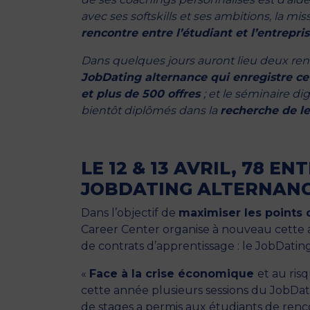
avec ses softskills et ses ambitions, la m
rencontre entre l’étudiant et l’entrepris
Dans quelques jours auront lieu deux rend
JobDating alternance qui enregistre ce
et plus de 500 offres
; et le séminaire d
bientôt diplômés dans la
recherche de le
LE 12 & 13 AVRIL, 78 E
JOBDATING ALTERNANC
Dans l’objectif de
maximiser les points 
Career Center organise à nouveau cette
de contrats d’apprentissage : le JobDatin
«
Face à la crise économique
et au ris
cette année plusieurs sessions du JobDat
de stages a permis aux étudiants de renc