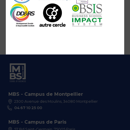
MBS - Campus de Montpellier
2300 Avenue des Moulins, 34080 Montpellier
04 67 10 25 00
MBS - Campus de Paris
57 Bd Saint-Germain, 75005 Paris