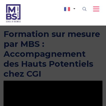
Formation sur mesure
par MBS :
Accompagnement
des Hauts Potentiels
chez CGI