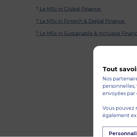
?
Le MSc in Global Finance
?
Le MSc in Fintech & Digital Finance
?
Le MSc in Sustainable & Inclusive Finan
Tout savoi
Nos partenaire
personnelles, 
envoyées par 
Vous pouvez r
également expr
Personnali