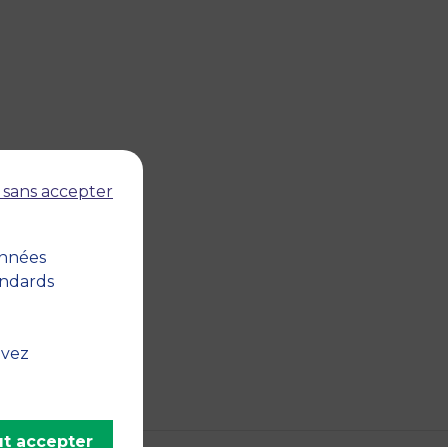
 sans accepter
onnées
andards
uvez
t accepter