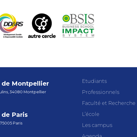
Etudiants
de Montpellier
Professionnels
lins, 34080 Montpellier
Faculté et Recherche
de Paris
L’école
 75005 Paris
Les campus
Agenda