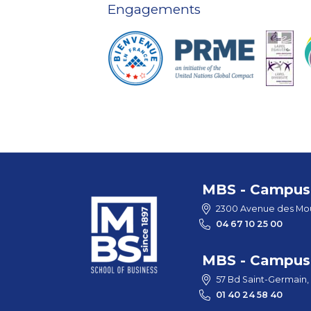
Engagements
MBS - Campus 
2300 Avenue des Mou
04 67 10 25 00
MBS - Campus 
57 Bd Saint-Germain,
01 40 24 58 40