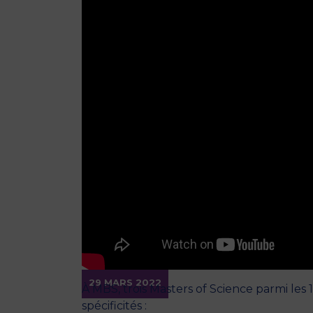
29 MARS 2022
À MBS, trois Masters of Science parmi le
spécificités :