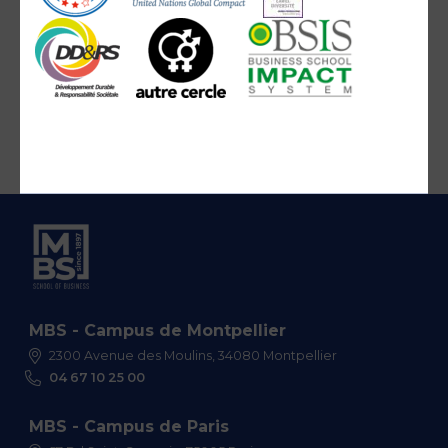
MBS - Campus de Montpellier
2300 Avenue des Moulins, 34080 Montpellier
04 67 10 25 00
MBS - Campus de Paris