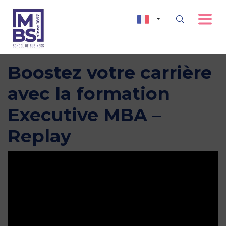
Boostez votre carrière
avec la formation
Executive MBA –
Replay