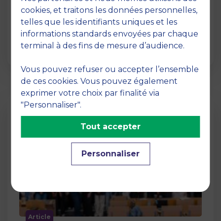
12 juin 2026
cookies, et traitons les données personnelles,
La semaine dernière, le campus de MBS
telles que les identifiants uniques et les
School of Business a ouvert ses portes aux
informations standards envoyées par chaque
jurys des Trophées …
terminal à des fins de mesure d’audience.
Vous pouvez refuser ou accepter l’ensemble
de ces cookies. Vous pouvez également
exprimer votre choix par finalité via
"Personnaliser".
Tout accepter
Personnaliser
Article