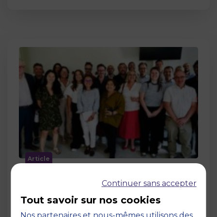
Article
MBS accueille les jurys des Trophées
Continuer sans accepter
de l’Économie Numérique 2026 : un
engagement au service de
Tout savoir sur nos cookies
l’innovation en occitanie
Nos partenaires et nous-mêmes utilisons des