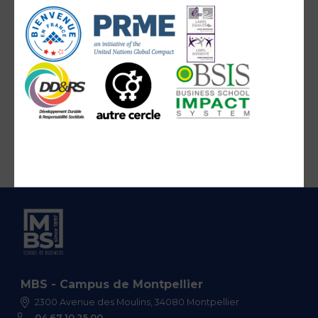
MBS - Campus de Montpellier
2300 Avenue des Moulins, 34080 Montpellier
04 67 10 25 00