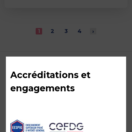
1
2
3
4
›
Accréditations et
engagements