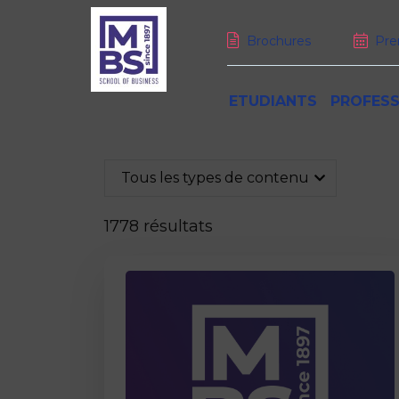
Brochures
Pre
ETUDIANTS
PROFESS
Le programme
Formation professionnell
La faculté de MBS
Bienvenue à MBS
MBS Montpellier
Tous les types de contenu
Cursus
Départements
Mission, vision et valeurs
L’expérience étudiante
Executive MBA
Conditions d’admission
Annuaire du corps profess
Vivre à Montpellier
Executive Mastère
1778 résultats
L’international
Transports et logement
DBA
Financement
Les associations étudiant
Digital DBA
Bachelor en rentrée déca
Learning Center
Les formations courtes
MBS, une école ouverte s
Débouchés
L’espace de Life Coachin
Les formations sur me
Universités partenaires
Alternance et stages
VAE
Parcours Sportifs de Haut
talents multiples
Executive Mastère
MINI-SITE RSE
E
Admission en phase comp