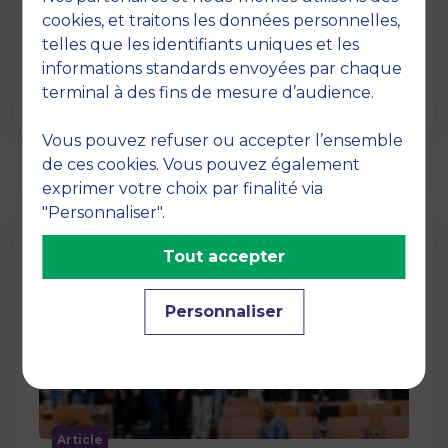
12 juin 2026
cookies, et traitons les données personnelles,
La semaine dernière, le campus de MBS
telles que les identifiants uniques et les
School of Business a ouvert ses portes aux
informations standards envoyées par chaque
jurys des Trophées …
terminal à des fins de mesure d’audience.
Vous pouvez refuser ou accepter l’ensemble
de ces cookies. Vous pouvez également
exprimer votre choix par finalité via
"Personnaliser".
Tout accepter
Personnaliser
Article