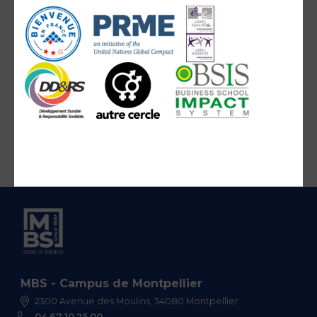
MBS - Campus de Montpellier
2300 Avenue des Moulins, 34080 Montpellier
04 67 10 25 00