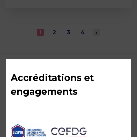
1
2
3
4
›
Accréditations et
engagements