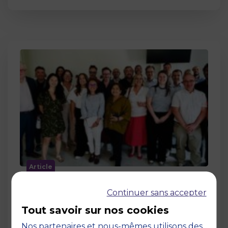
Article
MBS accueille les jurys des Trophées
Continuer sans accepter
de l’Économie Numérique 2026 : un
engagement au service de
Tout savoir sur nos cookies
l’innovation en occitanie
Nos partenaires et nous-mêmes utilisons des