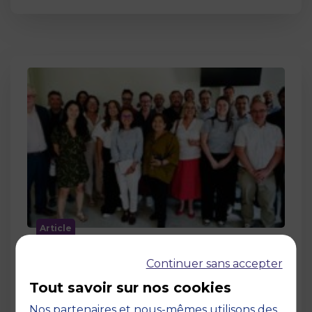
Article
MBS accueille les jurys des Trophées
Continuer sans accepter
de l’Économie Numérique 2026 : un
engagement au service de
Tout savoir sur nos cookies
l’innovation en occitanie
Nos partenaires et nous-mêmes utilisons des