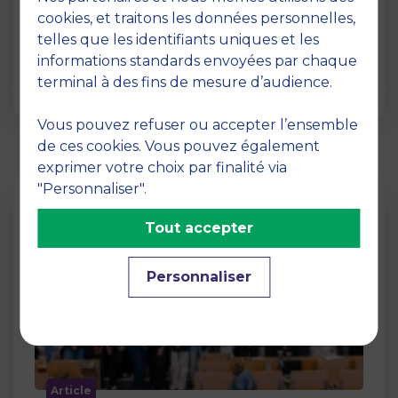
12 juin 2026
cookies, et traitons les données personnelles,
La semaine dernière, le campus de MBS
telles que les identifiants uniques et les
School of Business a ouvert ses portes aux
informations standards envoyées par chaque
jurys des Trophées …
terminal à des fins de mesure d’audience.
Vous pouvez refuser ou accepter l’ensemble
de ces cookies. Vous pouvez également
exprimer votre choix par finalité via
"Personnaliser".
Tout accepter
Personnaliser
Article