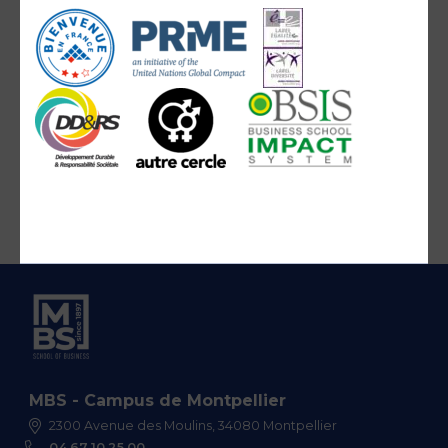
MBS - Campus de Montpellier
2300 Avenue des Moulins, 34080 Montpellier
04 67 10 25 00