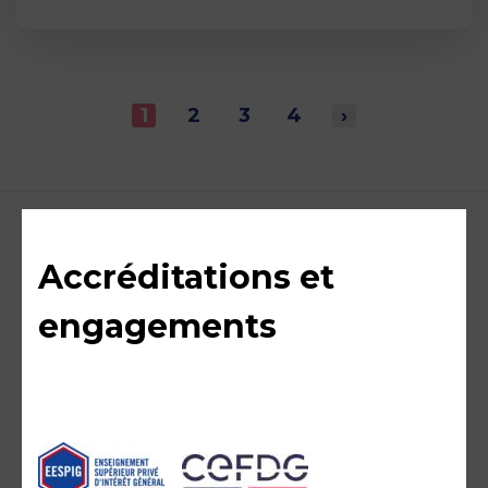
1
2
3
4
›
Accréditations et
engagements