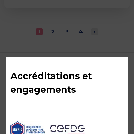
1
2
3
4
›
Accréditations et
engagements