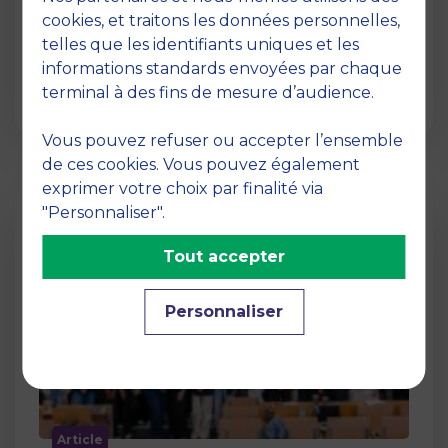
12 juin 2026
cookies, et traitons les données personnelles,
La semaine dernière, le campus de MBS
telles que les identifiants uniques et les
School of Business a ouvert ses portes aux
informations standards envoyées par chaque
jurys des Trophées …
terminal à des fins de mesure d’audience.
Vous pouvez refuser ou accepter l’ensemble
de ces cookies. Vous pouvez également
exprimer votre choix par finalité via
"Personnaliser".
Tout accepter
Personnaliser
Article