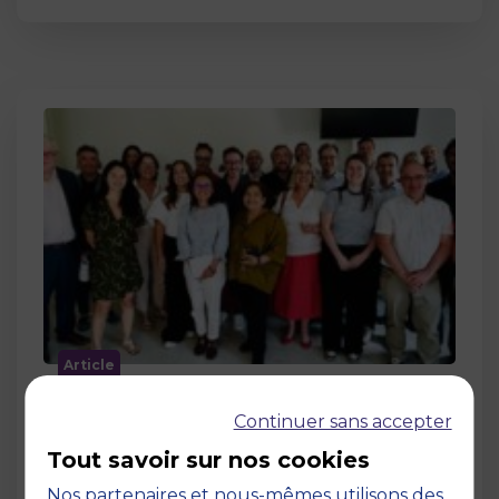
Article
MBS accueille les jurys des Trophées
Continuer sans accepter
de l’Économie Numérique 2026 : un
engagement au service de
Tout savoir sur nos cookies
l’innovation en occitanie
Nos partenaires et nous-mêmes utilisons des