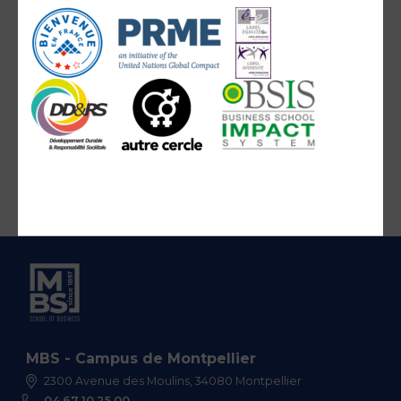
MBS - Campus de Montpellier
2300 Avenue des Moulins, 34080 Montpellier
04 67 10 25 00