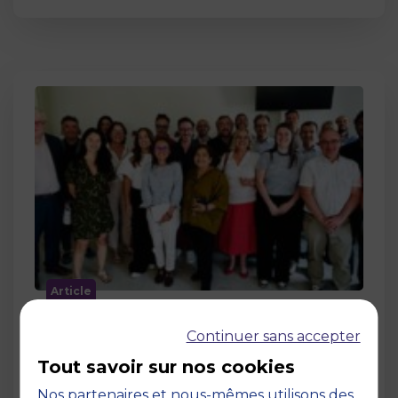
Article
MBS accueille les jurys des Trophées
Continuer sans accepter
de l’Économie Numérique 2026 : un
engagement au service de
Tout savoir sur nos cookies
l’innovation en occitanie
Nos partenaires et nous-mêmes utilisons des