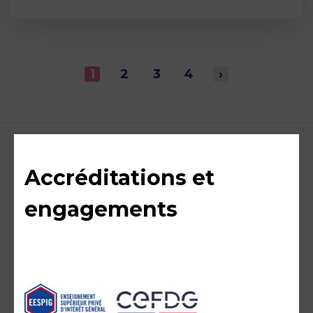
1
2
3
4
›
Accréditations et
engagements