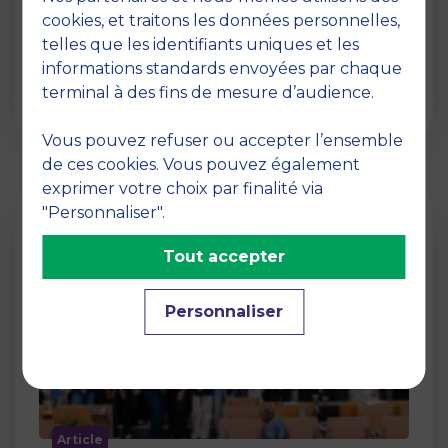
12 juin 2026
cookies, et traitons les données personnelles,
La semaine dernière, le campus de MBS
telles que les identifiants uniques et les
School of Business a ouvert ses portes aux
informations standards envoyées par chaque
jurys des Trophées …
terminal à des fins de mesure d’audience.
Vous pouvez refuser ou accepter l’ensemble
de ces cookies. Vous pouvez également
exprimer votre choix par finalité via
"Personnaliser".
Tout accepter
Personnaliser
Article