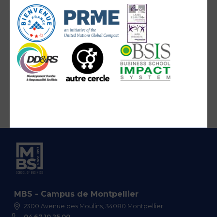
MBS - Campus de Montpellier
2300 Avenue des Moulins, 34080 Montpellier
04 67 10 25 00