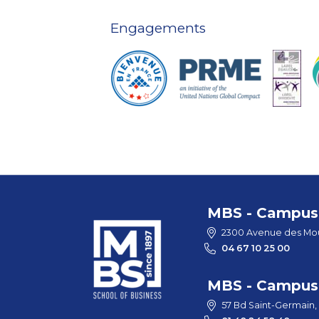
Engagements
MBS - Campus 
2300 Avenue des Mou
04 67 10 25 00
MBS - Campus 
57 Bd Saint-Germain,