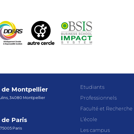
Etudiants
de Montpellier
Professionnels
lins, 34080 Montpellier
Faculté et Recherche
de Paris
L’école
 75005 Paris
Les campus