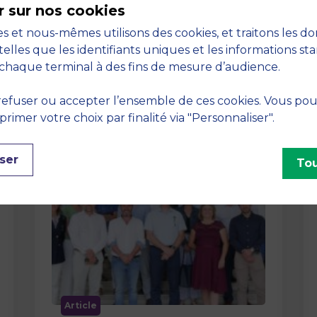
r sur nos cookies
La semaine dernière, le campus de
s et nous-mêmes utilisons des cookies, et traitons les d
MBS School of Business a ouvert ses
telles que les identifiants uniques et les informations st
portes aux jurys des Trophées …
chaque terminal à des fins de mesure d’audience.
efuser ou accepter l’ensemble de ces cookies. Vous po
imer votre choix par finalité via "Personnaliser".
ser
Tou
Article