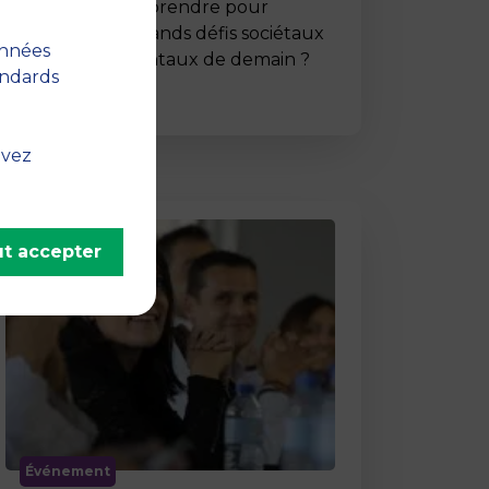
Comment entreprendre pour
répondre aux grands défis sociétaux
onnées
et environnementaux de demain ?
andards
C’est …
uvez
t accepter
Événement