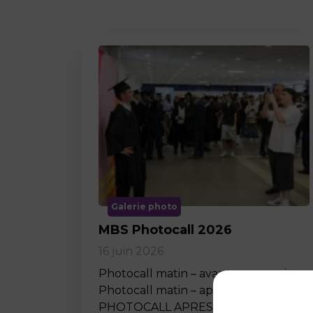
Galerie photo
MBS Photocall 2026
16 juin 2026
Photocall matin – avant ceremonie
Photocall matin – apres ceremonie
PHOTOCALL APRES MIDI…