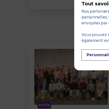
Tout savoi
Nos partenaire
personnelles, 
envoyées par 
Vous pouvez r
également expr
Personnali
Article