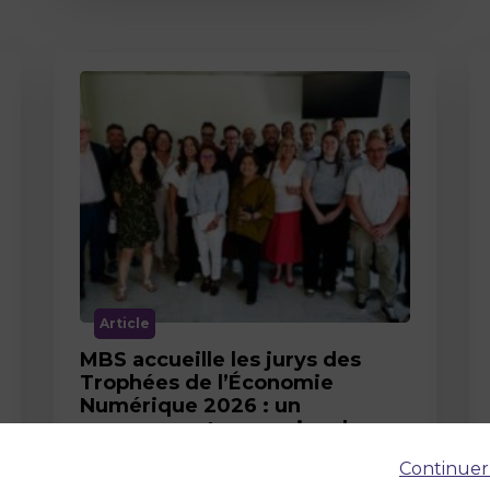
Article
MBS accueille les jurys des
Trophées de l’Économie
Numérique 2026 : un
engagement au service de
l’innovation en occitanie
Continuer
12 juin 2026