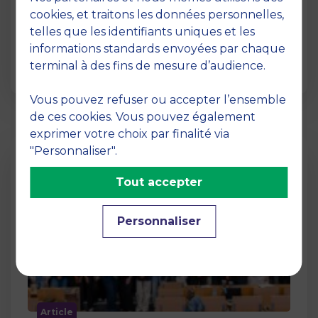
12 juin 2026
cookies, et traitons les données personnelles,
La semaine dernière, le campus de MBS
telles que les identifiants uniques et les
School of Business a ouvert ses portes aux
informations standards envoyées par chaque
jurys des Trophées …
terminal à des fins de mesure d’audience.
Vous pouvez refuser ou accepter l’ensemble
de ces cookies. Vous pouvez également
exprimer votre choix par finalité via
"Personnaliser".
Tout accepter
Personnaliser
Article