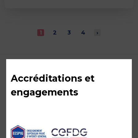
1
2
3
4
›
Accréditations et
engagements