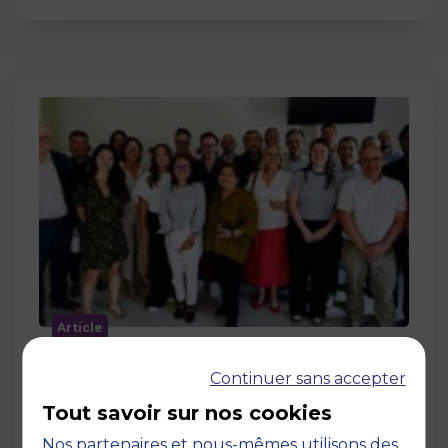
Article
MBS accueille les jurys des Trophées
Continuer sans accepter
de l’Économie Numérique 2026 : un
engagement au service de
Tout savoir sur nos cookies
l’innovation en occitanie
Nos partenaires et nous-mêmes utilisons des