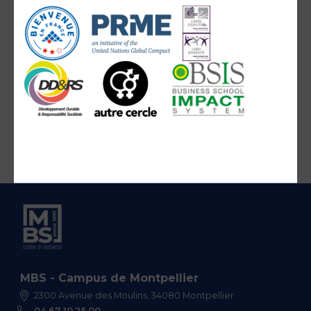
MBS - Campus de Montpellier
2300 Avenue des Moulins, 34080 Montpellier
04 67 10 25 00